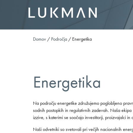
Kontakt
Kariera
Domov
/
Področja
/
Energetika
Energetika
Na področju energetike združujemo poglobljeno pravno 
sodnih postopkih in regulativnih zadevah. Naša ekipa
izzive, s katerimi se soočajo investitorji, proizvajalci in d
Naši odvetniki so svetovali pri večjih nacionalnih ene