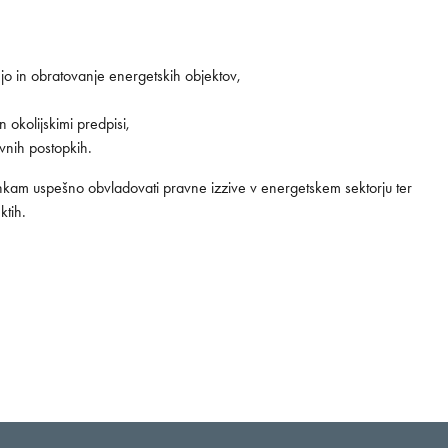
jo in obratovanje energetskih objektov,
 okolijskimi predpisi,
vnih postopkih.
nkam uspešno obvladovati pravne izzive v energetskem sektorju ter
ktih.