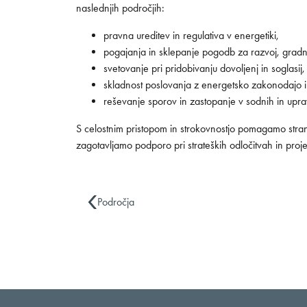
naslednjih področjih:
pravna ureditev in regulativa v energetiki,
pogajanja in sklepanje pogodb za razvoj, gradn
svetovanje pri pridobivanju dovoljenj in soglasij,
skladnost poslovanja z energetsko zakonodajo in
reševanje sporov in zastopanje v sodnih in upra
S celostnim pristopom in strokovnostjo pomagamo stra
zagotavljamo podporo pri strateških odločitvah in proje
Področja