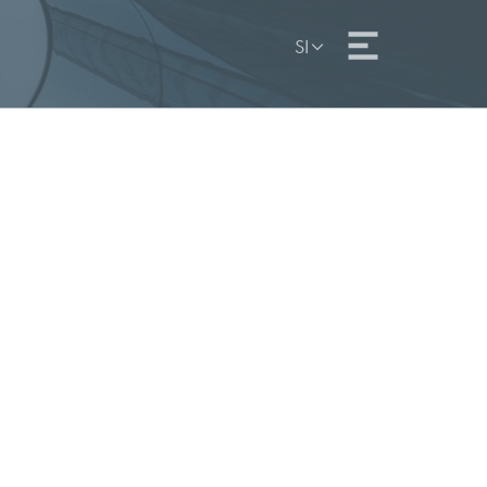
Telefon: +386 (0)1 81 09 506
Fax: +386 (0)1 81 09 509
SI
E-naslov:
info@od-lukman.com