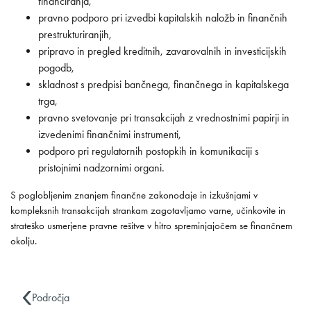
financiranja,
pravno podporo pri izvedbi kapitalskih naložb in finančnih
prestrukturiranjih,
pripravo in pregled kreditnih, zavarovalnih in investicijskih
pogodb,
skladnost s predpisi bančnega, finančnega in kapitalskega
trga,
pravno svetovanje pri transakcijah z vrednostnimi papirji in
izvedenimi finančnimi instrumenti,
podporo pri regulatornih postopkih in komunikaciji s
pristojnimi nadzornimi organi.
S poglobljenim znanjem finančne zakonodaje in izkušnjami v
kompleksnih transakcijah strankam zagotavljamo varne, učinkovite in
strateško usmerjene pravne rešitve v hitro spreminjajočem se finančnem
okolju.
Področja