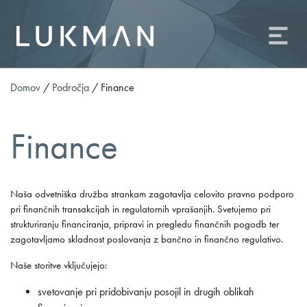
O družbi
Področja
Sodelavci
Domov
/
Področja
/
Finance
Kontakt
Kariera
Finance
Odvetniška družba Lukman o.p., d.o.o.
Ameriška ulica 2, 1000 Ljubljana
Naša odvetniška družba strankam zagotavlja celovito pravno podporo
Telefon: +386 (0)1 81 09 506
pri finančnih transakcijah in regulatornih vprašanjih. Svetujemo pri
Fax: +386 (0)1 81 09 509
strukturiranju financiranja, pripravi in pregledu finančnih pogodb ter
E-naslov:
info@od-lukman.com
zagotavljamo skladnost poslovanja z bančno in finančno regulativo.
SI
EN
Naše storitve vključujejo:
svetovanje pri pridobivanju posojil in drugih oblikah