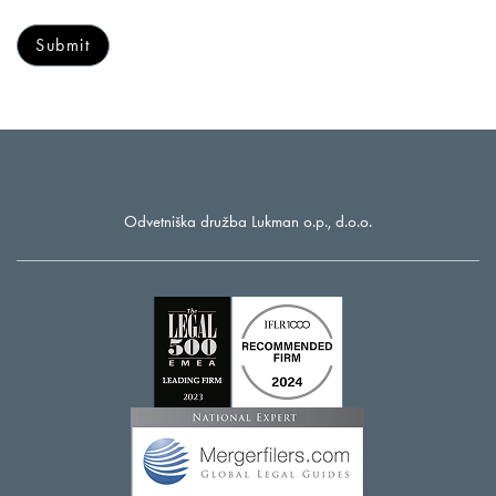
Odvetniška družba Lukman o.p., d.o.o.