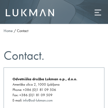
About us
Practice areas
Team
Home
/
Contact
Contact
Career
Contact.
Odvetniška družba Lukman o.p., d.o.o.
Ameriška ulica 2, 1000 Ljubljana
Phone: +386 (0)1 81 09 506
Fax: +386 (0)1 81 09 509
Odvetniška družba Lukman o.p., d.o.o.
E-mail:
info@od-lukman.com
Ameriška ulica 2, 1000 Ljubljana
SI
EN
Phone: +386 (0)1 81 09 506
Fax: +386 (0)1 81 09 509
E-mail:
info@od-lukman.com