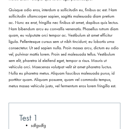
Quisque odio eros, interdum a sollicitudin eu, finibus ac est. Nam
sollicitudin ullamcorper sapien, sagittis malesuada diam pretium
ac. Nunc ex erat, fringilla nec finibus sit amet, dapibus quis lectus.
Nam bibendum arcu eu convallis venenatis. Phasellus rutrum diam
quam, eu vulputate orci tempor ac. Vestibulum sit amet efficitur
ligula. Pellentesque cursus sem ut nibh tincidunt, eu lobortis urna
consectetur. Ut sed sapien nulla. Proin massa arcu, dictum eu odio
vel, pulvinar mattis lorem. Proin sed malesuada tellus. Vestibulum
sem elit, pharetra id eleifend eget, tempor a risus. Mauris ut
vehicula orci. Maecenas volutpat velit sit amet pharetra luctus.
Nulla eu pharetra metus. Aliquam faucibus malesuada purus, id
porttitor quam. Aliquam posuere, quam vel commodo tempus,
metus massa vehicula justo, vel fermentum eros lorem fringilla est.
Test 1
sdfgsdfg