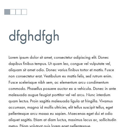
dfghdfgh
Lorem ipsum dolor sit amet, consectetur adipiscing elit. Donec
dapibus finibus tempus. Ut quam leo, congue vel vulputate vel,
aliquam sit amet odio. Donec varius finibus tortor et mattis. Fusce
non consectetur erat. Vestibulum eu mattis felis, sed rutrum enim.
Fusce scelerisque nibh sem, ac elementum arcu condimentum
commodo. Phasellus posuere auctor ex a vehicula. Donec in ante
malesuada augue feugiat porttitor vel vel arcu. Nunc interdum
quam lectus. Proin sagittis malesuada ligula at fringilla. Vivamus
accumsan, magna id mollis ultricies, elit tellus suscipit tellus, eget
pellentesque arcu massa eu sapien. Maecenas eget dui et odio
aliquet sagittis. Etiam at diam luctus, maximus lacus ac, sollicitudin
metus. Etiam volutpat quis lorem eget pellentesque.