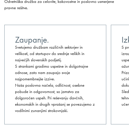
Odvetniška družba za celovite, kakovostne in poslovno usmerjene
pravne rešitve.
Zaupanje.
Iz
Svetujemo družbam različnih sektorjev in
S pr
velikosti, od startupov do srednje velikih in
izra
največjih slovenskih podjetij.
uspe
S strankami gradimo uspešne in dolgotrajne
ažur
odnose, zato nam zaupajo svoje
Priz
najpomembnejše izzive.
učin
Naša poslovna načela, odličnost, osebne
doku
pobude in odgovornost, so jamstvo za
Sled
dolgoročen uspeh. Pri reševanju davčnih,
tehn
ekonomskih in drugih vprašanj se povezujemo z
učen
vodilnimi zunanjimi strokovnjaki.