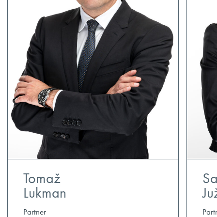
Tomaž
S
Lukman
Ju
Partner
Part